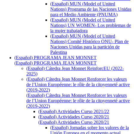
(Español) MUN (Model of United
Nations) Programa de las Naciones Unidas
para el Medio Ambiente (PNUMA)
(Español) MUN (Model of United
Nations) UN WOMEN- Los problemas de
la mujer trabajadora
(Español) MUN (Model of United
Nations) Comité Histórico ONU- Plan de
Naciones Unidas para la partición de
Palestina
(Español) PROGRAMA JEAN MONNET
(Español) PROGRAMA JEAN MONNET
(Español) Cátedra Jean Monnet ReinforcEU (2022-
2025)
(Español) Cátedra Jean Monnet Renforcer les valeurs
de l’Union Européenne: le rôle de la citoyenneté active
(2019-2022)
(Español) Cátedra Jean Monnet Renforcer les valeurs
de l’Union Européenne: le rôle de la citoyenneté active
(2019-2022)
(Español) Actividades Curso 2021/22
(Español) Actividades Curso 2020/21
(Español) Actividades Curso 2020/21
(Español) Jornadas sobre los valores de la
Unión Europea en el momento actual