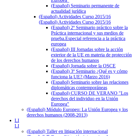
Europea"
(Español) Seminario permanente de
actualidad jurídica
(Español) Actividades Curso 2015/16
(Español) Actividades Curso 2015/16
(Español) 2º Seminario práctico sobre la
Práctica internacional y sus medios de
prueba.Especial referencia a la práctica
europea
(Español) III Jornadas sobre la acción
exterior de la UE en materia de protección
de los derechos humanos
(Español) Jornada sobre la OSCE
(Español) 3º Seminario ¿Qué es y cómo
funciona la UE? (Marzo 2016)
(Español) Seminario sobre las relaciones
diplomáticas contemporáneas
(Español) CURSO DE VERANO "Los
derechos del individuo en la Unión
Europea"
(Español) Módulo Europeo: La Unión Europea y los
derechos humanos (2008-2013)
LI
LI
(Español) Taller en litigación internacional