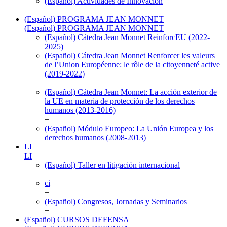
(Español) Actividades de Innovación
+
(Español) PROGRAMA JEAN MONNET
(Español) PROGRAMA JEAN MONNET
(Español) Cátedra Jean Monnet ReinforcEU (2022-
2025)
(Español) Cátedra Jean Monnet Renforcer les valeurs
de l’Union Européenne: le rôle de la citoyenneté active
(2019-2022)
+
(Español) Cátedra Jean Monnet: La acción exterior de
la UE en materia de protección de los derechos
humanos (2013-2016)
+
(Español) Módulo Europeo: La Unión Europea y los
derechos humanos (2008-2013)
LI
LI
(Español) Taller en litigación internacional
+
ci
+
(Español) Congresos, Jornadas y Seminarios
+
(Español) CURSOS DEFENSA