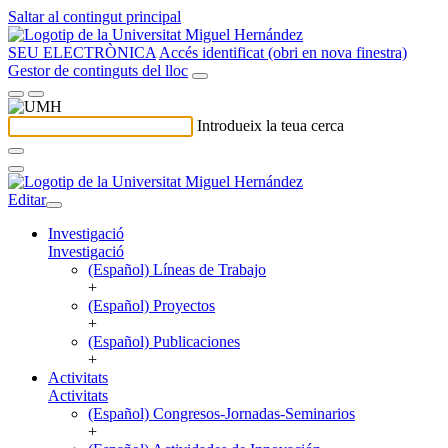
Saltar al contingut principal
SEU ELECTRÒNICA
Accés identificat (obri en nova finestra)
Gestor de continguts del lloc
Introdueix la teua cerca
Editar
Investigació
Investigació
(Español) Líneas de Trabajo
+
(Español) Proyectos
+
(Español) Publicaciones
+
Activitats
Activitats
(Español) Congresos-Jornadas-Seminarios
+