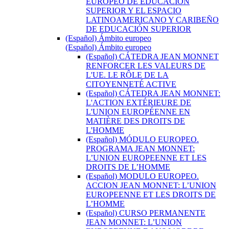
EUROPEO DE EDUCACIÓN
SUPERIOR Y EL ESPACIO
LATINOAMERICANO Y CARIBEÑO
DE EDUCACIÓN SUPERIOR
(Español) Ámbito europeo
(Español) Ámbito europeo
(Español) CÁTEDRA JEAN MONNET
RENFORCER LES VALEURS DE
L'UE. LE RÔLE DE LA
CITOYENNETÉ ACTIVE
(Español) CÁTEDRA JEAN MONNET:
L'ACTION EXTÉRIEURE DE
L'UNION EUROPÉENNE EN
MATIÈRE DES DROITS DE
L'HOMME
(Español) MÓDULO EUROPEO.
PROGRAMA JEAN MONNET:
L’UNION EUROPEENNE ET LES
DROITS DE L’HOMME
(Español) MODULO EUROPEO.
ACCION JEAN MONNET: L’UNION
EUROPEENNE ET LES DROITS DE
L’HOMME
(Español) CURSO PERMANENTE
JEAN MONNET: L’UNION