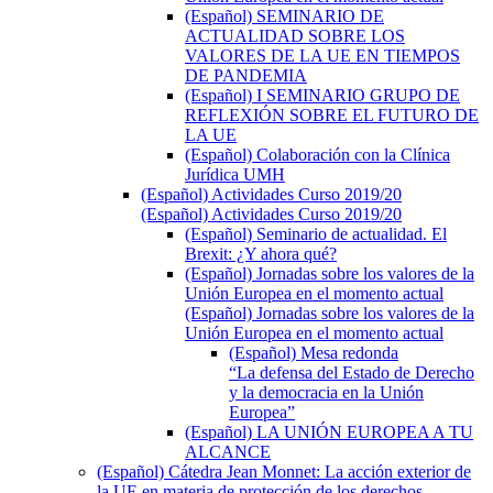
(Español) SEMINARIO DE
ACTUALIDAD SOBRE LOS
VALORES DE LA UE EN TIEMPOS
DE PANDEMIA
(Español) I SEMINARIO GRUPO DE
REFLEXIÓN SOBRE EL FUTURO DE
LA UE
(Español) Colaboración con la Clínica
Jurídica UMH
(Español) Actividades Curso 2019/20
(Español) Actividades Curso 2019/20
(Español) Seminario de actualidad. El
Brexit: ¿Y ahora qué?
(Español) Jornadas sobre los valores de la
Unión Europea en el momento actual
(Español) Jornadas sobre los valores de la
Unión Europea en el momento actual
(Español) Mesa redonda
“La defensa del Estado de Derecho
y la democracia en la Unión
Europea”
(Español) LA UNIÓN EUROPEA A TU
ALCANCE
(Español) Cátedra Jean Monnet: La acción exterior de
la UE en materia de protección de los derechos