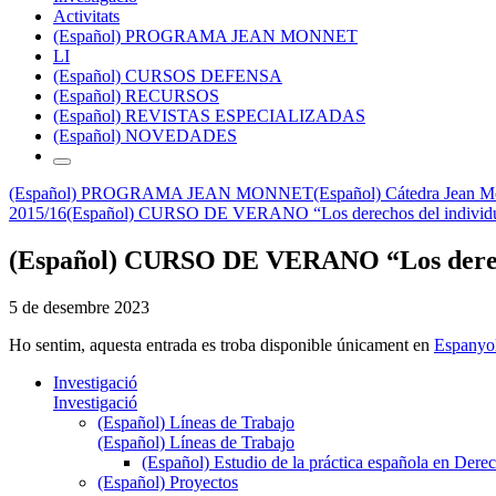
Activitats
(Español) PROGRAMA JEAN MONNET
LI
(Español) CURSOS DEFENSA
(Español) RECURSOS
(Español) REVISTAS ESPECIALIZADAS
(Español) NOVEDADES
(Español) PROGRAMA JEAN MONNET
(Español) Cátedra Jean Mo
2015/16
(Español) CURSO DE VERANO “Los derechos del individu
(Español) CURSO DE VERANO “Los derecho
5 de desembre 2023
Ho sentim, aquesta entrada es troba disponible únicament en
Espanyo
Investigació
Investigació
(Español) Líneas de Trabajo
(Español) Líneas de Trabajo
(Español) Estudio de la práctica española en Dere
(Español) Proyectos