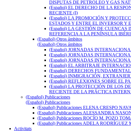
DISPUTAS DE PETRÓLEO Y GAS NA
(Español) EL DERECHO DE LA RES
RECIENTE (I)
(Español) LA PROMOCIÓN Y PROTE
ESTADOS Y ENTRE EL INVERSOR Y
(Español) LA GESTIÓN DE CUENC
REFERENCIA A LA PENÍNSULA IBÉR
(Español) Otros ámbitos
(Español) Otros ámbitos
(Español) JORNADAS INTERNACION
(Español) JORNADAS INTERNACION
(Español) JORNADAS INTERNACION
(Español) EL ARBITRAJE INTERNAC
(Español) DERECHOS FUNDAMENTAL
(Español) INMIGRACIÓN, EXTRANJE
(Español) REFLEXIONES SOBRE EL 
(Español) LA PROTECCIÓN DE LOS
RECIENTE DE LA PRÁCTICA INTERN
(Español) Publicaciones
(Español) Publicaciones
(Español) Publicaciones ELENA CRESPO NA
(Español) Publicaciones ALESSANDRA NASO
(Español) Publicaciones ROCÍO M. POZO TO
(Español) Publicaciones ADELA RODRÍGUE
Activitats