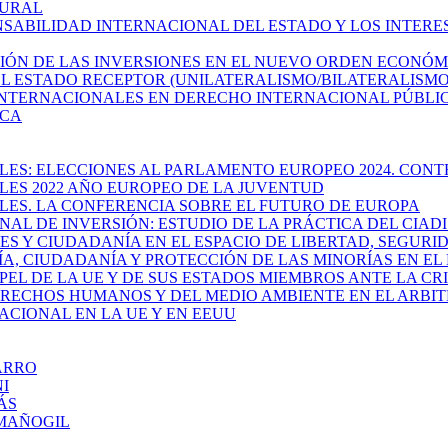
TURAL
PONSABILIDAD INTERNACIONAL DEL ESTADO Y LOS INTERE
CCIÓN DE LAS INVERSIONES EN EL NUEVO ORDEN ECONÓ
 EL ESTADO RECEPTOR (UNILATERALISMO/BILATERALISM
AS INTERNACIONALES EN DERECHO INTERNACIONAL PÚBL
ICA
ALES: ELECCIONES AL PARLAMENTO EUROPEO 2024. CON
ALES 2022 AÑO EUROPEO DE LA JUVENTUD
ALES. LA CONFERENCIA SOBRE EL FUTURO DE EUROPA
IONAL DE INVERSIÓN: ESTUDIO DE LA PRÁCTICA DEL CIAD
ES Y CIUDADANÍA EN EL ESPACIO DE LIBERTAD, SEGURID
RÍA, CIUDADANÍA Y PROTECCIÓN DE LAS MINORÍAS EN E
PAPEL DE LA UE Y DE SUS ESTADOS MIEMBROS ANTE LA C
 DERECHOS HUMANOS Y DEL MEDIO AMBIENTE EN EL ARBI
ACIONAL EN LA UE Y EN EEUU
VARRO
NI
MÁS
Z MAÑOGIL