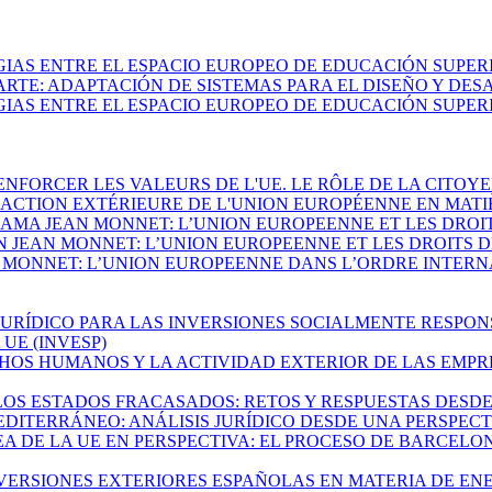
ERGIAS ENTRE EL ESPACIO EUROPEO DE EDUCACIÓN SUPE
RTE: ADAPTACIÓN DE SISTEMAS PARA EL DISEÑO Y DES
ERGIAS ENTRE EL ESPACIO EUROPEO DE EDUCACIÓN SUPE
RENFORCER LES VALEURS DE L'UE. LE RÔLE DE LA CITOY
 L'ACTION EXTÉRIEURE DE L'UNION EUROPÉENNE EN MAT
RAMA JEAN MONNET: L’UNION EUROPEENNE ET LES DROI
ON JEAN MONNET: L’UNION EUROPEENNE ET LES DROITS 
 MONNET: L’UNION EUROPEENNE DANS L’ORDRE INTERNATI
 JURÍDICO PARA LAS INVERSIONES SOCIALMENTE RESPO
UE (INVESP)
RECHOS HUMANOS Y LA ACTIVIDAD EXTERIOR DE LAS EMP
E LOS ESTADOS FRACASADOS: RETOS Y RESPUESTAS DES
 MEDITERRÁNEO: ANÁLISIS JURÍDICO DESDE UNA PERSPECTI
NEA DE LA UE EN PERSPECTIVA: EL PROCESO DE BARCEL
 INVERSIONES EXTERIORES ESPAÑOLAS EN MATERIA DE EN