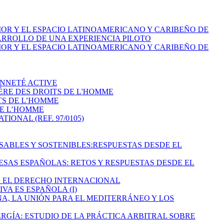
RIOR Y EL ESPACIO LATINOAMERICANO Y CARIBEÑO DE
ARROLLO DE UNA EXPERIENCIA PILOTO
RIOR Y EL ESPACIO LATINOAMERICANO Y CARIBEÑO DE
ENNETÉ ACTIVE
IÈRE DES DROITS DE L'HOMME
TS DE L’HOMME
DE L’HOMME
ONAL (REF. 97/0105)
NSABLES Y SOSTENIBLES:RESPUESTAS DESDE EL
RESAS ESPAÑOLAS: RETOS Y RESPUESTAS DESDE EL
DE EL DERECHO INTERNACIONAL
VA ES ESPAÑOLA (I)
ONA, LA UNIÓN PARA EL MEDITERRÁNEO Y LOS
ERGÍA: ESTUDIO DE LA PRÁCTICA ARBITRAL SOBRE