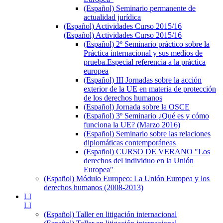
(Español) Seminario permanente de
actualidad jurídica
(Español) Actividades Curso 2015/16
(Español) Actividades Curso 2015/16
(Español) 2º Seminario práctico sobre la
Práctica internacional y sus medios de
prueba.Especial referencia a la práctica
europea
(Español) III Jornadas sobre la acción
exterior de la UE en materia de protección
de los derechos humanos
(Español) Jornada sobre la OSCE
(Español) 3º Seminario ¿Qué es y cómo
funciona la UE? (Marzo 2016)
(Español) Seminario sobre las relaciones
diplomáticas contemporáneas
(Español) CURSO DE VERANO "Los
derechos del individuo en la Unión
Europea"
(Español) Módulo Europeo: La Unión Europea y los
derechos humanos (2008-2013)
LI
LI
(Español) Taller en litigación internacional