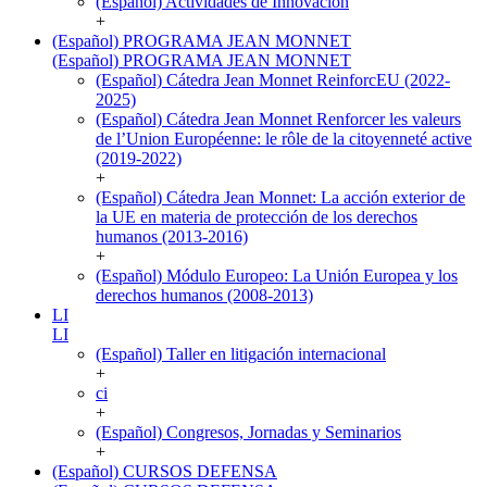
(Español) Actividades de Innovación
+
(Español) PROGRAMA JEAN MONNET
(Español) PROGRAMA JEAN MONNET
(Español) Cátedra Jean Monnet ReinforcEU (2022-
2025)
(Español) Cátedra Jean Monnet Renforcer les valeurs
de l’Union Européenne: le rôle de la citoyenneté active
(2019-2022)
+
(Español) Cátedra Jean Monnet: La acción exterior de
la UE en materia de protección de los derechos
humanos (2013-2016)
+
(Español) Módulo Europeo: La Unión Europea y los
derechos humanos (2008-2013)
LI
LI
(Español) Taller en litigación internacional
+
ci
+
(Español) Congresos, Jornadas y Seminarios
+
(Español) CURSOS DEFENSA