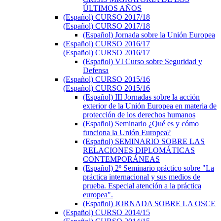
ÚLTIMOS AÑOS
(Español) CURSO 2017/18
(Español) CURSO 2017/18
(Español) Jornada sobre la Unión Europea
(Español) CURSO 2016/17
(Español) CURSO 2016/17
(Español) VI Curso sobre Seguridad y
Defensa
(Español) CURSO 2015/16
(Español) CURSO 2015/16
(Español) III Jornadas sobre la acción
exterior de la Unión Europea en materia de
protección de los derechos humanos
(Español) Seminario ¿Qué es y cómo
funciona la Unión Europea?
(Español) SEMINARIO SOBRE LAS
RELACIONES DIPLOMÁTICAS
CONTEMPORÁNEAS
(Español) 2º Seminario práctico sobre "La
práctica internacional y sus medios de
prueba. Especial atención a la práctica
europea".
(Español) JORNADA SOBRE LA OSCE
(Español) CURSO 2014/15