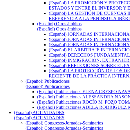
(Español) LA PROMOCIÓN Y PROTE
ESTADOS Y ENTRE EL INVERSOR Y
(Español) LA GESTIÓN DE CUENC
REFERENCIA A LA PENÍNSULA IBÉR
(Español) Otros ámbitos
(Español) Otros ámbitos
(Español) JORNADAS INTERNACION
(Español) JORNADAS INTERNACION
(Español) JORNADAS INTERNACION
(Español) EL ARBITRAJE INTERNAC
(Español) DERECHOS FUNDAMENTAL
(Español) INMIGRACIÓN, EXTRANJE
(Español) REFLEXIONES SOBRE EL 
(Español) LA PROTECCIÓN DE LOS
RECIENTE DE LA PRÁCTICA INTERN
(Español) Publicaciones
(Español) Publicaciones
(Español) Publicaciones ELENA CRESPO NA
(Español) Publicaciones ALESSANDRA NASO
(Español) Publicaciones ROCÍO M. POZO TO
(Español) Publicaciones ADELA RODRÍGUE
(Español) ACTIVIDADES
(Español) ACTIVIDADES
(Español) Congresos-Jornadas-Seminarios
(Español) Congresos-Jornadas-Seminarios