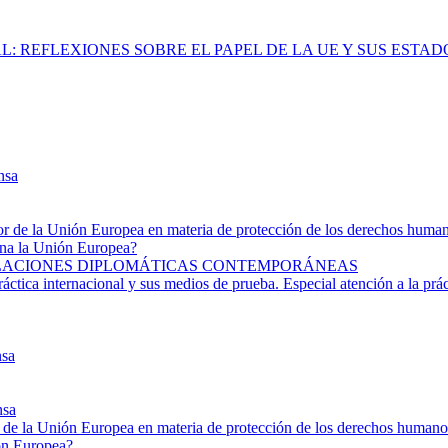
L: REFLEXIONES SOBRE EL PAPEL DE LA UE Y SUS ESTA
nsa
rior de la Unión Europea en materia de protección de los derechos huma
ona la Unión Europea?
 RELACIONES DIPLOMÁTICAS CONTEMPORÁNEAS
áctica internacional y sus medios de prueba. Especial atención a la prá
nsa
nsa
or de la Unión Europea en materia de protección de los derechos humano
ón Europea?