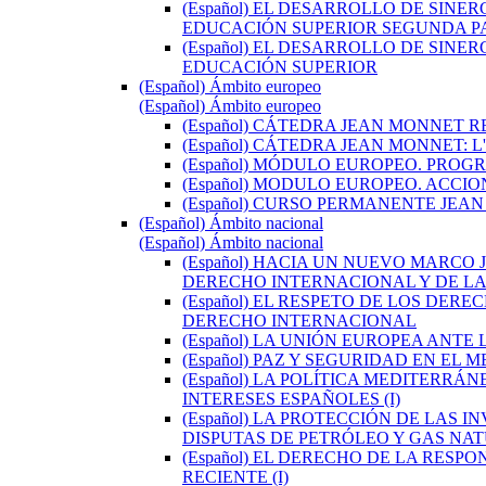
(Español) EL DESARROLLO DE SIN
EDUCACIÓN SUPERIOR SEGUNDA PA
(Español) EL DESARROLLO DE SIN
EDUCACIÓN SUPERIOR
(Español) Ámbito europeo
(Español) Ámbito europeo
(Español) CÁTEDRA JEAN MONNET 
(Español) CÁTEDRA JEAN MONNET:
(Español) MÓDULO EUROPEO. PROG
(Español) MODULO EUROPEO. ACCI
(Español) CURSO PERMANENTE JEAN
(Español) Ámbito nacional
(Español) Ámbito nacional
(Español) HACIA UN NUEVO MARCO
DERECHO INTERNACIONAL Y DE LA 
(Español) EL RESPETO DE LOS DE
DERECHO INTERNACIONAL
(Español) LA UNIÓN EUROPEA ANT
(Español) PAZ Y SEGURIDAD EN EL
(Español) LA POLÍTICA MEDITERRÁ
INTERESES ESPAÑOLES (I)
(Español) LA PROTECCIÓN DE LAS
DISPUTAS DE PETRÓLEO Y GAS NA
(Español) EL DERECHO DE LA RES
RECIENTE (I)