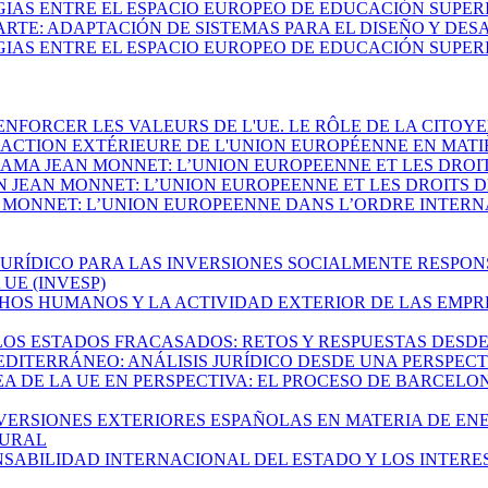
ERGIAS ENTRE EL ESPACIO EUROPEO DE EDUCACIÓN SUPE
RTE: ADAPTACIÓN DE SISTEMAS PARA EL DISEÑO Y DES
ERGIAS ENTRE EL ESPACIO EUROPEO DE EDUCACIÓN SUPE
RENFORCER LES VALEURS DE L'UE. LE RÔLE DE LA CITOY
 L'ACTION EXTÉRIEURE DE L'UNION EUROPÉENNE EN MAT
RAMA JEAN MONNET: L’UNION EUROPEENNE ET LES DROI
ON JEAN MONNET: L’UNION EUROPEENNE ET LES DROITS 
 MONNET: L’UNION EUROPEENNE DANS L’ORDRE INTERNATI
 JURÍDICO PARA LAS INVERSIONES SOCIALMENTE RESPO
UE (INVESP)
RECHOS HUMANOS Y LA ACTIVIDAD EXTERIOR DE LAS EMP
E LOS ESTADOS FRACASADOS: RETOS Y RESPUESTAS DES
 MEDITERRÁNEO: ANÁLISIS JURÍDICO DESDE UNA PERSPECTI
NEA DE LA UE EN PERSPECTIVA: EL PROCESO DE BARCEL
 INVERSIONES EXTERIORES ESPAÑOLAS EN MATERIA DE EN
TURAL
PONSABILIDAD INTERNACIONAL DEL ESTADO Y LOS INTERE