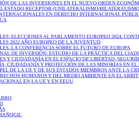
CCIÓN DE LAS INVERSIONES EN EL NUEVO ORDEN ECONÓ
 EL ESTADO RECEPTOR (UNILATERALISMO/BILATERALISM
AS INTERNACIONALES EN DERECHO INTERNACIONAL PÚBL
ICA
ALES: ELECCIONES AL PARLAMENTO EUROPEO 2024. CON
ALES 2022 AÑO EUROPEO DE LA JUVENTUD
ALES. LA CONFERENCIA SOBRE EL FUTURO DE EUROPA
IONAL DE INVERSIÓN: ESTUDIO DE LA PRÁCTICA DEL CIAD
ES Y CIUDADANÍA EN EL ESPACIO DE LIBERTAD, SEGURID
RÍA, CIUDADANÍA Y PROTECCIÓN DE LAS MINORÍAS EN E
PAPEL DE LA UE Y DE SUS ESTADOS MIEMBROS ANTE LA C
 DERECHOS HUMANOS Y DEL MEDIO AMBIENTE EN EL ARBI
ACIONAL EN LA UE Y EN EEUU
VARRO
NI
MÁS
Z MAÑOGIL