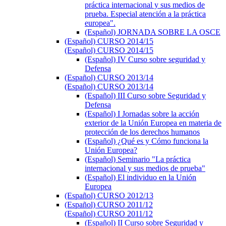
práctica internacional y sus medios de
prueba. Especial atención a la práctica
europea".
(Español) JORNADA SOBRE LA OSCE
(Español) CURSO 2014/15
(Español) CURSO 2014/15
(Español) IV Curso sobre seguridad y
Defensa
(Español) CURSO 2013/14
(Español) CURSO 2013/14
(Español) III Curso sobre Seguridad y
Defensa
(Español) I Jornadas sobre la acción
exterior de la Unión Europea en materia de
protección de los derechos humanos
(Español) ¿Qué es y Cómo funciona la
Unión Europea?
(Español) Seminario "La práctica
internacional y sus medios de prueba"
(Español) El individuo en la Unión
Europea
(Español) CURSO 2012/13
(Español) CURSO 2011/12
(Español) CURSO 2011/12
(Español) II Curso sobre Seguridad y