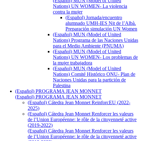
(Español) MUN (Model of United
Nations) UN WOMEN- La violencia
contra la mujer
(Español) Jornada/encuentro
alumnado UMH-IES Nit de l’Albà.
Preparación simulación UN Women
(Español) MUN (Model of United
Nations) Programa de las Naciones Unidas
para el Medio Ambiente (PNUMA)
(Español) MUN (Model of United
Nations) UN WOMEN- Los problemas de
la mujer trabajadora
(Español) MUN (Model of United
Nations) Comité Histórico ONU- Plan de
Naciones Unidas para la partición de
Palestina
(Español) PROGRAMA JEAN MONNET
(Español) PROGRAMA JEAN MONNET
(Español) Cátedra Jean Monnet ReinforcEU (2022-
2025)
(Español) Cátedra Jean Monnet Renforcer les valeurs
de l’Union Européenne: le rôle de la citoyenneté active
(2019-2022)
(Español) Cátedra Jean Monnet Renforcer les valeurs
de l’Union Européenne: le rôle de la citoyenneté active