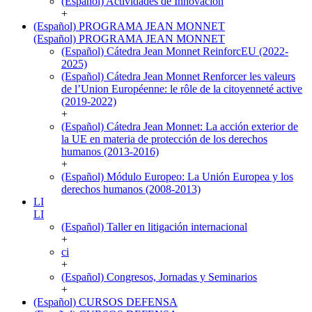
(Español) Actividades de Innovación
+
(Español) PROGRAMA JEAN MONNET
(Español) PROGRAMA JEAN MONNET
(Español) Cátedra Jean Monnet ReinforcEU (2022-
2025)
(Español) Cátedra Jean Monnet Renforcer les valeurs
de l’Union Européenne: le rôle de la citoyenneté active
(2019-2022)
+
(Español) Cátedra Jean Monnet: La acción exterior de
la UE en materia de protección de los derechos
humanos (2013-2016)
+
(Español) Módulo Europeo: La Unión Europea y los
derechos humanos (2008-2013)
LI
LI
(Español) Taller en litigación internacional
+
ci
+
(Español) Congresos, Jornadas y Seminarios
+
(Español) CURSOS DEFENSA