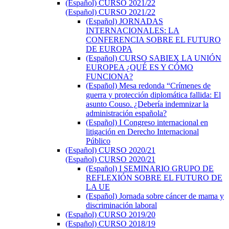
(Español) CURSO 2021/22
(Español) CURSO 2021/22
(Español) JORNADAS
INTERNACIONALES: LA
CONFERENCIA SOBRE EL FUTURO
DE EUROPA
(Español) CURSO SABIEX LA UNIÓN
EUROPEA ¿QUÉ ES Y CÓMO
FUNCIONA?
(Español) Mesa redonda “Crímenes de
guerra y protección diplomática fallida: El
asunto Couso. ¿Debería indemnizar la
administración española?
(Español) I Congreso internacional en
litigación en Derecho Internacional
Público
(Español) CURSO 2020/21
(Español) CURSO 2020/21
(Español) I SEMINARIO GRUPO DE
REFLEXIÓN SOBRE EL FUTURO DE
LA UE
(Español) Jornada sobre cáncer de mama y
discriminación laboral
(Español) CURSO 2019/20
(Español) CURSO 2018/19