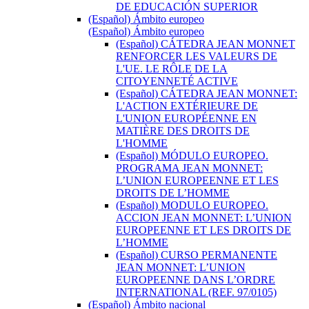
DE EDUCACIÓN SUPERIOR
(Español) Ámbito europeo
(Español) Ámbito europeo
(Español) CÁTEDRA JEAN MONNET
RENFORCER LES VALEURS DE
L'UE. LE RÔLE DE LA
CITOYENNETÉ ACTIVE
(Español) CÁTEDRA JEAN MONNET:
L'ACTION EXTÉRIEURE DE
L'UNION EUROPÉENNE EN
MATIÈRE DES DROITS DE
L'HOMME
(Español) MÓDULO EUROPEO.
PROGRAMA JEAN MONNET:
L’UNION EUROPEENNE ET LES
DROITS DE L’HOMME
(Español) MODULO EUROPEO.
ACCION JEAN MONNET: L’UNION
EUROPEENNE ET LES DROITS DE
L’HOMME
(Español) CURSO PERMANENTE
JEAN MONNET: L’UNION
EUROPEENNE DANS L’ORDRE
INTERNATIONAL (REF. 97/0105)
(Español) Ámbito nacional