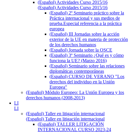
(Español) Actividades Curso 2015/16
(Español) Actividades Curso 2015/16
(Español) 2º Seminario práctico sobre la
Práctica internacional y sus medios de
prueba.Especial referencia a la práctica
europea
(Español) III Jornadas sobre la acción
exterior de la UE en materia de protección
de los derechos humanos
(Español) Jornada sobre la OSCE
(Español) 3º Seminario ¿Qué es y cómo
funciona la UE? (Marzo 2016)
(Español) Seminario sobre las relaciones
diplomáticas contemporáneas
(Español) CURSO DE VERANO "Los
derechos del individuo en la Unión
Europea"
(Español) Módulo Europeo: La Unión Europea y los
derechos humanos (2008-2013)
LI
LI
(Español) Taller en litigación internacional
(Español) Taller en litigación internacional
(Español) TALLER LITIGACIÓN
INTERNACIONAL CURSO 2023-24