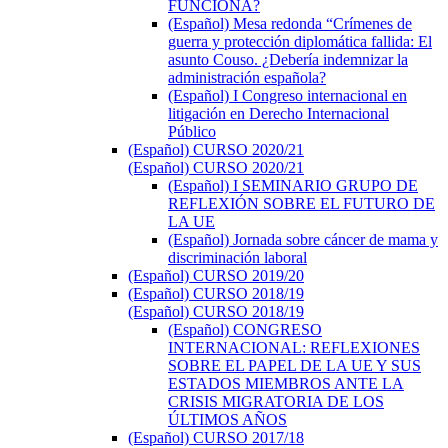
FUNCIONA?
(Español) Mesa redonda “Crímenes de
guerra y protección diplomática fallida: El
asunto Couso. ¿Debería indemnizar la
administración española?
(Español) I Congreso internacional en
litigación en Derecho Internacional
Público
(Español) CURSO 2020/21
(Español) CURSO 2020/21
(Español) I SEMINARIO GRUPO DE
REFLEXIÓN SOBRE EL FUTURO DE
LA UE
(Español) Jornada sobre cáncer de mama y
discriminación laboral
(Español) CURSO 2019/20
(Español) CURSO 2018/19
(Español) CURSO 2018/19
(Español) CONGRESO
INTERNACIONAL: REFLEXIONES
SOBRE EL PAPEL DE LA UE Y SUS
ESTADOS MIEMBROS ANTE LA
CRISIS MIGRATORIA DE LOS
ÚLTIMOS AÑOS
(Español) CURSO 2017/18