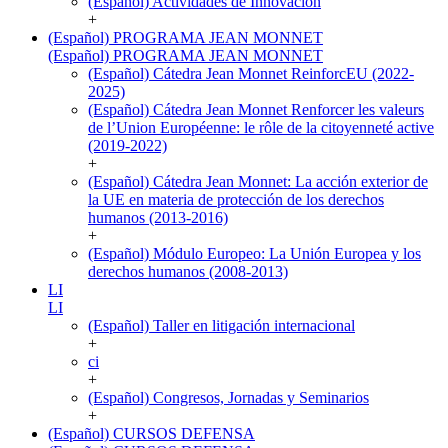
(Español) Actividades de Innovación
+
(Español) PROGRAMA JEAN MONNET
(Español) PROGRAMA JEAN MONNET
(Español) Cátedra Jean Monnet ReinforcEU (2022-
2025)
(Español) Cátedra Jean Monnet Renforcer les valeurs
de l’Union Européenne: le rôle de la citoyenneté active
(2019-2022)
+
(Español) Cátedra Jean Monnet: La acción exterior de
la UE en materia de protección de los derechos
humanos (2013-2016)
+
(Español) Módulo Europeo: La Unión Europea y los
derechos humanos (2008-2013)
LI
LI
(Español) Taller en litigación internacional
+
ci
+
(Español) Congresos, Jornadas y Seminarios
+
(Español) CURSOS DEFENSA