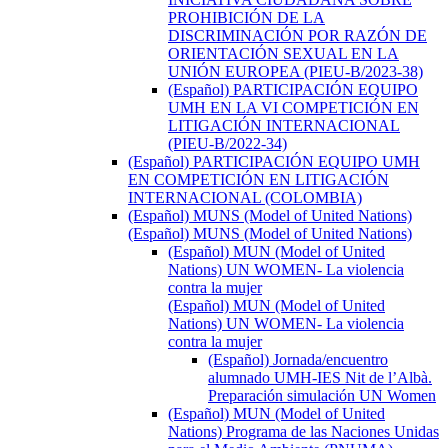
PROHIBICIÓN DE LA
DISCRIMINACIÓN POR RAZÓN DE
ORIENTACIÓN SEXUAL EN LA
UNIÓN EUROPEA (PIEU-B/2023-38)
(Español) PARTICIPACIÓN EQUIPO
UMH EN LA VI COMPETICIÓN EN
LITIGACIÓN INTERNACIONAL
(PIEU-B/2022-34)
(Español) PARTICIPACIÓN EQUIPO UMH
EN COMPETICIÓN EN LITIGACIÓN
INTERNACIONAL (COLOMBIA)
(Español) MUNS (Model of United Nations)
(Español) MUNS (Model of United Nations)
(Español) MUN (Model of United
Nations) UN WOMEN- La violencia
contra la mujer
(Español) MUN (Model of United
Nations) UN WOMEN- La violencia
contra la mujer
(Español) Jornada/encuentro
alumnado UMH-IES Nit de l’Albà.
Preparación simulación UN Women
(Español) MUN (Model of United
Nations) Programa de las Naciones Unidas