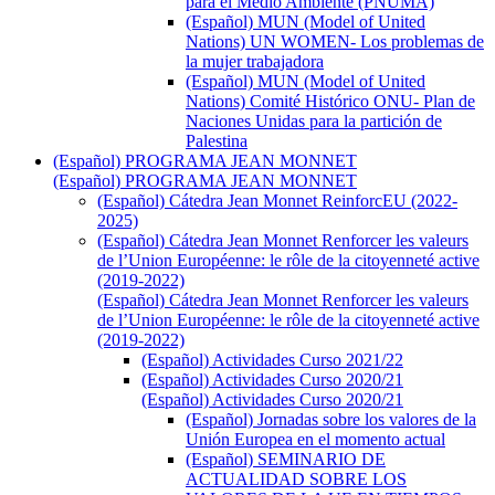
para el Medio Ambiente (PNUMA)
(Español) MUN (Model of United
Nations) UN WOMEN- Los problemas de
la mujer trabajadora
(Español) MUN (Model of United
Nations) Comité Histórico ONU- Plan de
Naciones Unidas para la partición de
Palestina
(Español) PROGRAMA JEAN MONNET
(Español) PROGRAMA JEAN MONNET
(Español) Cátedra Jean Monnet ReinforcEU (2022-
2025)
(Español) Cátedra Jean Monnet Renforcer les valeurs
de l’Union Européenne: le rôle de la citoyenneté active
(2019-2022)
(Español) Cátedra Jean Monnet Renforcer les valeurs
de l’Union Européenne: le rôle de la citoyenneté active
(2019-2022)
(Español) Actividades Curso 2021/22
(Español) Actividades Curso 2020/21
(Español) Actividades Curso 2020/21
(Español) Jornadas sobre los valores de la
Unión Europea en el momento actual
(Español) SEMINARIO DE
ACTUALIDAD SOBRE LOS