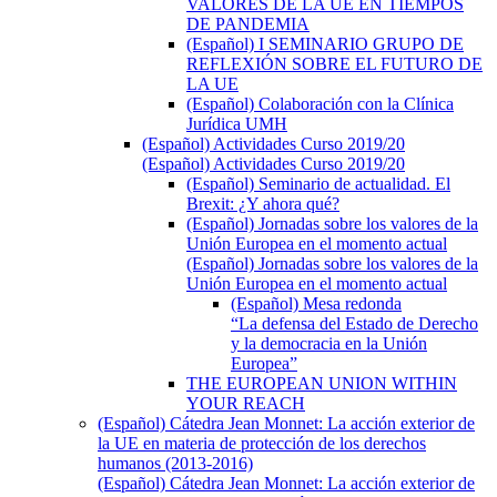
VALORES DE LA UE EN TIEMPOS
DE PANDEMIA
(Español) I SEMINARIO GRUPO DE
REFLEXIÓN SOBRE EL FUTURO DE
LA UE
(Español) Colaboración con la Clínica
Jurídica UMH
(Español) Actividades Curso 2019/20
(Español) Actividades Curso 2019/20
(Español) Seminario de actualidad. El
Brexit: ¿Y ahora qué?
(Español) Jornadas sobre los valores de la
Unión Europea en el momento actual
(Español) Jornadas sobre los valores de la
Unión Europea en el momento actual
(Español) Mesa redonda
“La defensa del Estado de Derecho
y la democracia en la Unión
Europea”
THE EUROPEAN UNION WITHIN
YOUR REACH
(Español) Cátedra Jean Monnet: La acción exterior de
la UE en materia de protección de los derechos
humanos (2013-2016)
(Español) Cátedra Jean Monnet: La acción exterior de